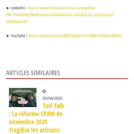
► LinkedIn :
https://www.linkedin.com/company/fnat-
f%C3%A9d%C3%A9ration-nationale-des-artisans-du-taxi/posts/?
feedView=all
► YouTube :
https://youtu.be/qUQ8JZYMKJo?si=G3BBCPIERUp98ENn
ARTICLES SIMILAIRES
30/04/2026
Taxi Talk
: La réforme CPAM de
novembre 2025
fragilise les artisans