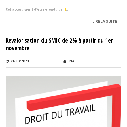
Cet accord vient d’être étendu par
l
...
LIRE LA SUITE
DE
GRILL
DES
Revalorisation du SMIC de 2% à partir du 1er
SALA
novembre
31/10/2024
FNAT