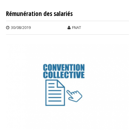
TEMP
DE
Rémunération des salariés
TRAV
30/08/2019
FNAT