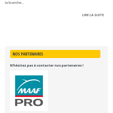
la branche...
LIRE LA SUITE
DE A
FORM
NOS PARTENAIRES
N'hésitez pas à contacter nos partenaires !