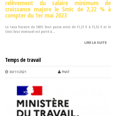
relèvement du salaire minimum de
croissance majore le Smic de 2,22 % à
compter du 1er mai 2023
Le taux horaire du SMIC brut passe ainsi de 11,27 € à 11,52 € et le
Smic brut mensuel est porté à...
LIRE LA SUITE
DE
GRILL
DES
Temps de travail
SALA
30/11/2021
FNAT