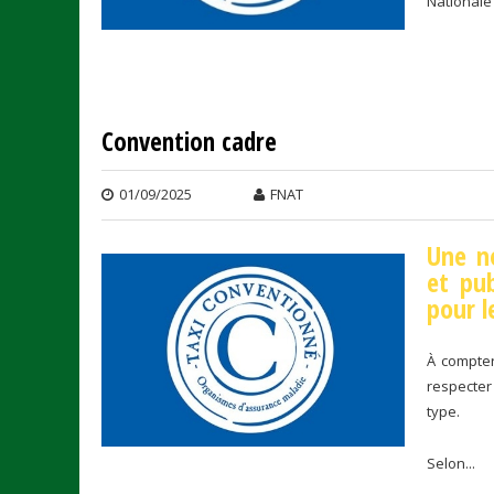
Nationale 
Convention cadre
01/09/2025
FNAT
Une no
et pub
pour l
À compter
respecter 
type.
Selon...