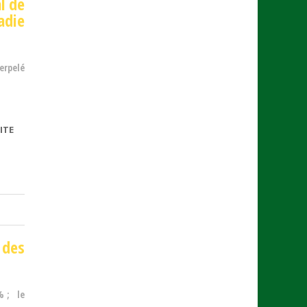
l de
adie
erpelé
ITE
DE
CONVENTION
CADRE
NATIONALE
 des
%
; le