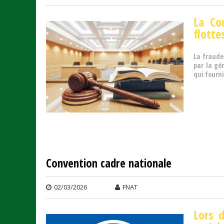
La Co
flotte
La fraude
par la gé
qui fourni
Convention cadre nationale
02/03/2026
FNAT
Lors 