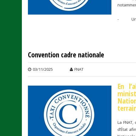
notammen
- Un forf
Convention cadre nationale
03/11/2025
FNAT
En l’
minis
Nation
terrai
La FNAT, 
d’État af