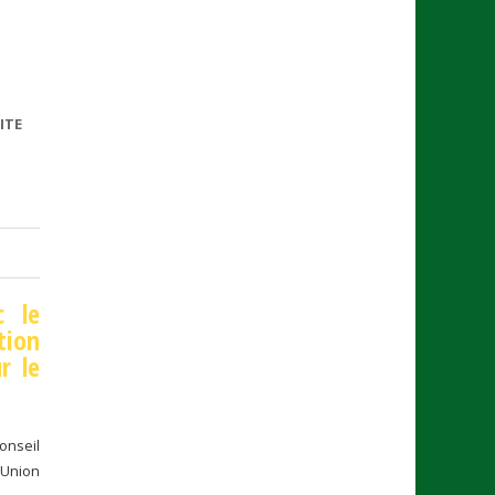
ITE
DE
CONVENTION
CADRE
c le
tion
r le
onseil
’Union