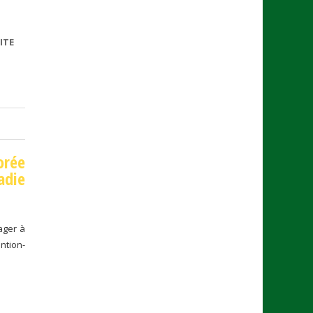
ITE
DE
CONVENTION
CADRE
NATIONALE
orée
adie
ager à
ntion-