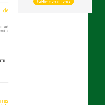
Publier mon annonce
s de
amment
ment »
ITE
DE
PLATEFORMES
ires