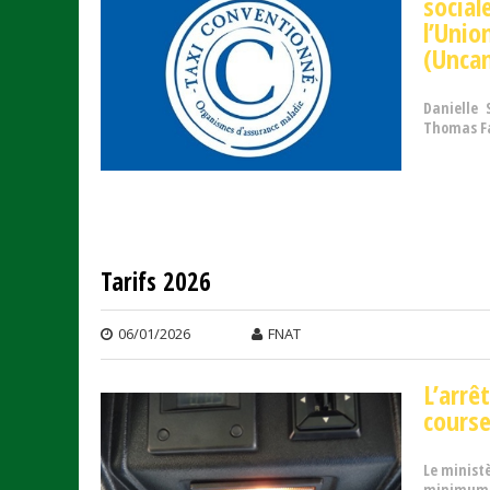
social
l’Uni
(Uncam
Danielle 
Thomas Fat
Tarifs 2026
06/01/2026
FNAT
L’arr
course
Le ministè
minimum d