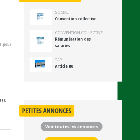
SOCIAL
Convention collective
CONVENTION COLLECTIVE
Rémunération des
t pour
salariés
TAP
Article 80
ITE
DE
CONVENTION
PETITES ANNONCES
CADRE
NATIONALE
Voir toutes les annonces