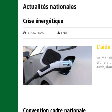
Actualités nationales
Crise énergétique
Pages
31/07/2026
FNAT
L’aide
En mai de
d’une aid
taxis, dan
Convention cadre nationale