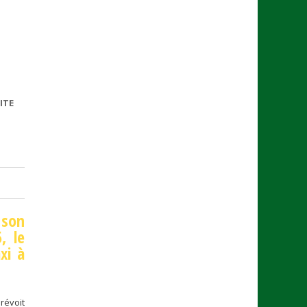
ITE
DE
TARIFS
2026
 son
, le
xi à
révoit