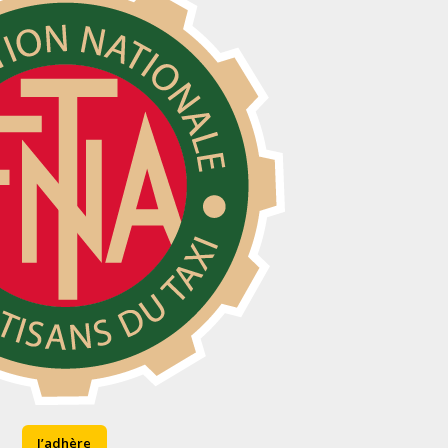
J’adhère