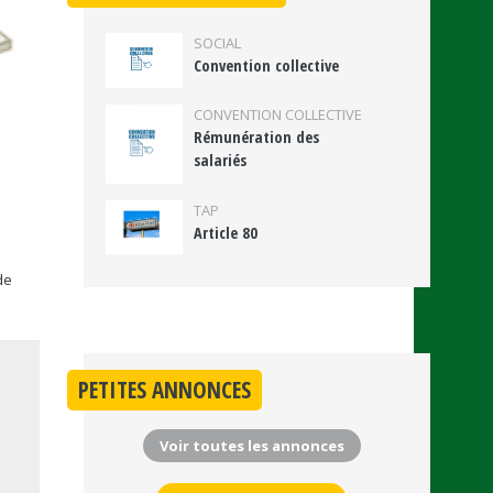
SOCIAL
Convention collective
CONVENTION COLLECTIVE
Rémunération des
salariés
TAP
Article 80
de
PETITES ANNONCES
Voir toutes les annonces