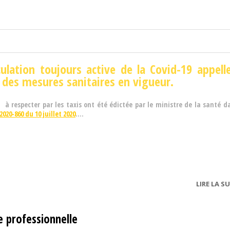
culation toujours active de la Covid-19 appell
 des mesures sanitaires en vigueur.
s à respecter par les taxis ont été édictée par le ministre de la santé 
2020-860 du 10 juillet 2020
....
LIRE LA SU
e professionnelle