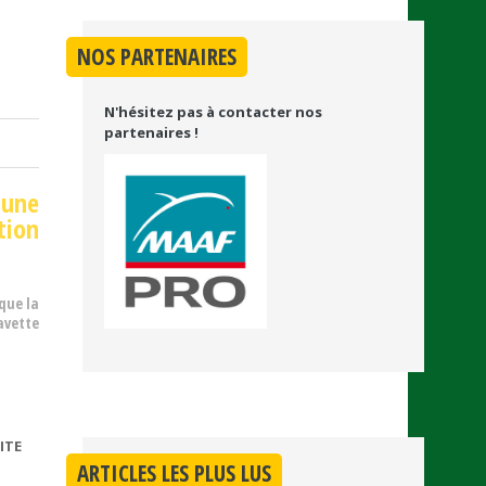
NOS PARTENAIRES
N'hésitez pas à contacter nos
partenaires !
 une
tion
 que la
avette
ITE
DE
ARTICLES LES PLUS LUS
OBLIGATION