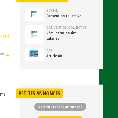
VACCINALE
SOCIAL
Convention collective
CONVENTION COLLECTIVE
Rémunération des
e un
salariés
TAP
dans
le
Article 80
PETITES ANNONCES
ITE
DE RÈGLES
SANITAIRES
Voir toutes les annonces