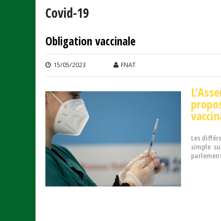
Covid-19
Obligation vaccinale
15/05/2023
FNAT
L’Asse
propo
vaccin
Les différ
simple su
parlement