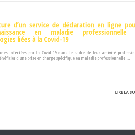
ure d’un service de déclaration en ligne pou
naissance en maladie professionnelle 
ogies liées à la Covid-19
nnes infectées par la Covid-19 dans le cadre de leur activité professio
néficier d’une prise en charge spécifique en maladie professionnelle....
LIRE LA SU