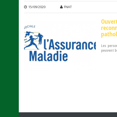
15/09/2020
FNAT
Ouvert
recon
pathol
Les perso
peuvent bé