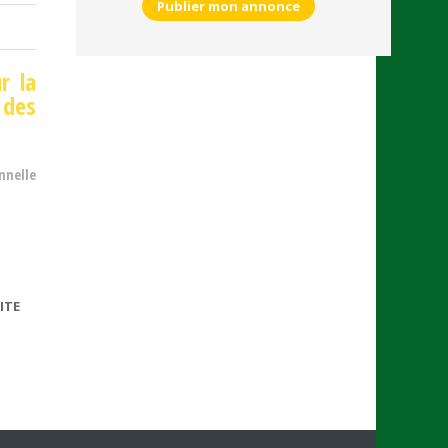
Publier mon annonce
r la
des
nnelle
ITE
DE COVID-19 : LA
RECONNAISSANCE
EN MALADIE
PROFESSIONNELLE