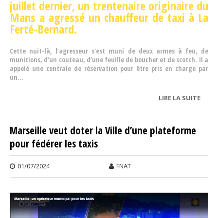
juillet dernier, un trentenaire originaire du
Mans a agressé un chauffeur de taxi à La
Ferté-Bernard.
Cette nuit-là, l’agresseur s'est muni de deux armes à feu, de
munitions, d’un couteau, d’une feuille de boucher et de scotch. Il a
appelé une centrale de réservation pour être pris en charge par
un...
LIRE LA SUITE
DE
AGRE
D’UN
Marseille veut doter la Ville d’une plateforme
CHAU
pour fédérer les taxis
DE TA
PRÈS
MAN
01/07/2024
FNAT