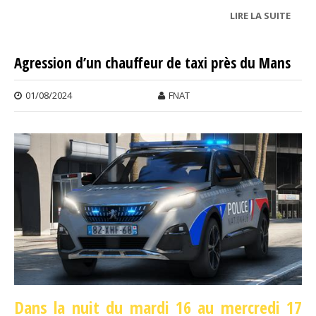
LIRE LA SUITE
DE
INON
Agression d’un chauffeur de taxi près du Mans
01/08/2024
FNAT
Dans la nuit du mardi 16 au mercredi 17