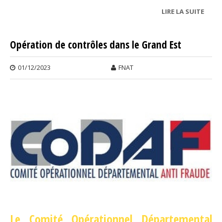
LIRE LA SUITE
DE
MARS
VEUT
Opération de contrôles dans le Grand Est
LA VI
D’UN
01/12/2023
FNAT
PLAT
POU
FÉDÉR
TAXI
Le Comité Opérationnel Départemental