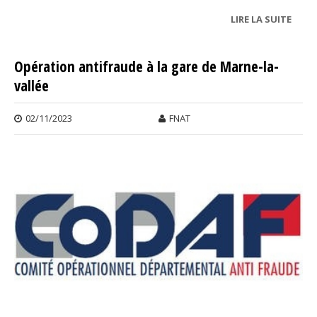
LIRE LA SUITE
DE LE
ARRI
DAN
Opération antifraude à la gare de Marne-la-
L'APP
vallée
DE
GREN
!
02/11/2023
FNAT