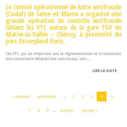
Le comité opérationnel de lutte antifraude
(Codaf) de Seine-et-Marne a organisé une
grande opération de contrôle antifraude
ciblant les VTC autour de la gare TGV de
Marne-la-Vallée – Chessy, à proximité du
parc Disneyland Paris.
Ces VTC, qui ne respectent pas la réglementation et occasionnent
une concurrence déloyale aux taxis locaux, sont...
LIRE LA SUITE
DE
OPÉR
ANTI
À LA 
« premier
‹ précédent
1
2
3
4
5
6
DE M
LA-V
7
8
9
…
suivant ›
dernier »