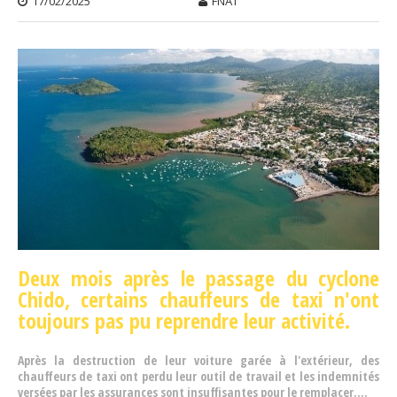
17/02/2025
FNAT
(OISE
Deux mois après le passage du cyclone
Chido,
certains chauffeurs de taxi n'ont
toujours pas pu reprendre leur activité.
Après la destruction de leur voiture garée à l'extérieur, des
chauffeurs de taxi ont perdu leur outil de travail et les indemnités
versées par les assurances sont insuffisantes pour le remplacer....