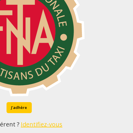
J’adhère
érent ?
Identifiez-vous