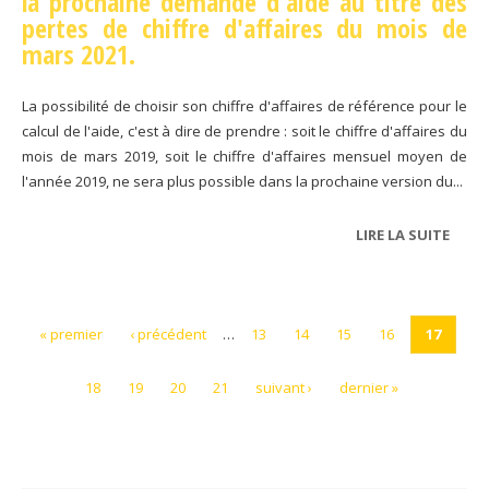
la prochaine demande d'aide au titre des
pertes de chiffre d'affaires du mois de
mars 2021.
La possibilité de choisir son chiffre d'affaires de référence pour le
calcul de l'aide, c'est à dire de prendre : soit le chiffre d'affaires du
mois de mars 2019, soit le chiffre d'affaires mensuel moyen de
l'année 2019, ne sera plus possible dans la prochaine version du...
LIRE LA SUITE
DE F
DE
SOLI
« premier
‹ précédent
…
13
14
15
16
17
18
19
20
21
suivant ›
dernier »