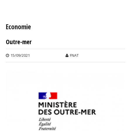
Vous êtes ici
Economie
Outre-mer
Pages
15/09/2021
FNAT