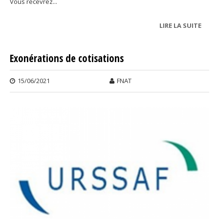
Vous recevrez...
LIRE LA SUITE
DE
RÉGU
DES
Exonérations de cotisations
COTI
15/06/2021
FNAT