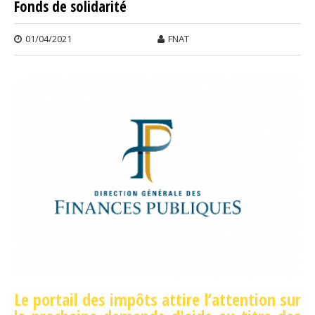
Fonds de solidarité
COTI
SOCI
01/04/2021
FNAT
Le portail des impôts attire l’attention sur