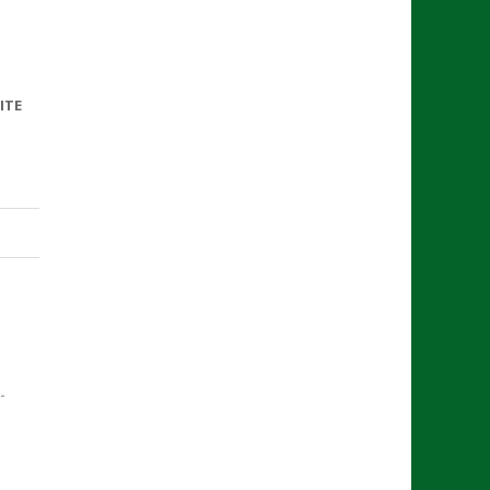
ITE
DE
RETRAITE
-