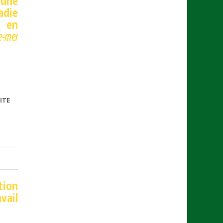
 une
adie
é en
e-mer
ITE
DE BAISSE
DES
COTISATIONS
SOCIALES
tion
vail