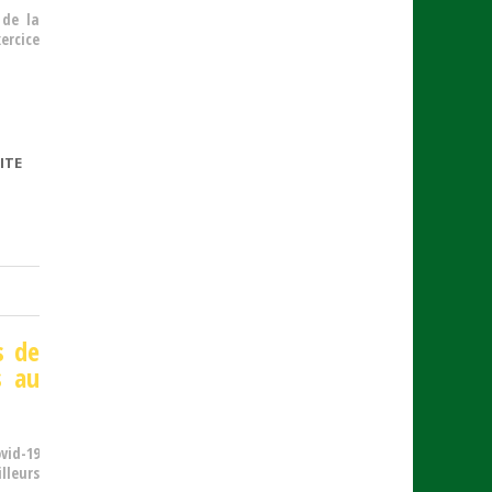
 de la
ercice
ITE
DE
FRAUDE
SOCIALE
s de
s au
vid-19
lleurs