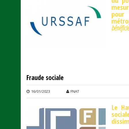
du po
mesur
pour 
métro
bénéfici
Fraude sociale
16/01/2023
FNAT
Le Ha
social
dissim