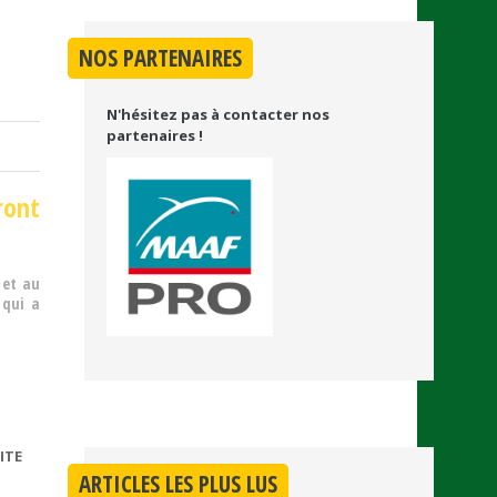
NOS PARTENAIRES
N'hésitez pas à contacter nos
partenaires !
ront
 et au
 qui a
ITE
DE
ARTICLES LES PLUS LUS
CARBURANT