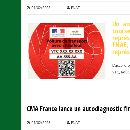
01/02/2023
FNAT
Un ac
cour
repré
FNAE
représ
L’accord c
VTC, équi
CMA France lance un autodiagnostic fin
01/02/2023
FNAT