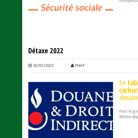
indépenda
Détaxe 2022
02/01/2023
FNAT
Le
tab
carbur
douan
Pour le ga
Rhône-Alpe