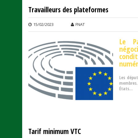
Travailleurs des plateformes
15/02/2023
FNAT
Le P
négoc
condi
numér
Les dépu
membres. 
États...
Tarif minimum VTC