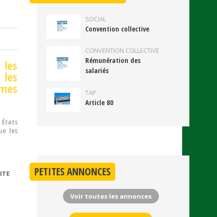
SOCIAL
Convention collective
CONVENTION COLLECTIVE
Rémunération des
les
salariés
 les
rmes
TAP
Article 80
 États
ue les
PETITES ANNONCES
ITE
DE
TRAVAILLEURS
DES
Voir toutes les annonces
PLATEFORMES