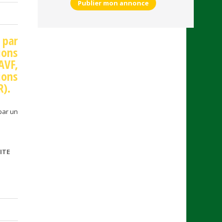
Publier mon annonce
 par
ons
AVF,
ons
R).
par un
ITE
DE TARIF
MINIMUM
VTC