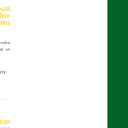
util
leur
plus
ncière
par un
ITE
DE CMA FRANCE
LANCE UN
AUTODIAGNOSTIC
FINANCIER EN
LIGNE
tion