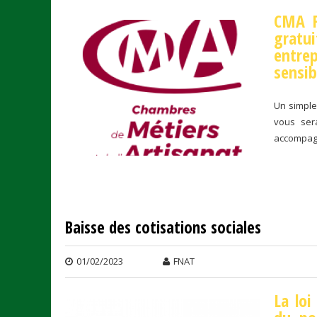
CMA F
gratu
entrep
sensib
Un simple
vous ser
accompagn
Baisse des cotisations sociales
01/02/2023
FNAT
La loi