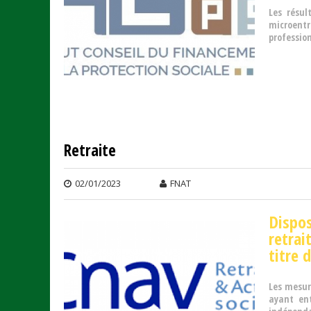
Les résu
microent
profession
Retraite
02/01/2023
FNAT
Dispos
retrai
titre 
Les mesur
ayant ent