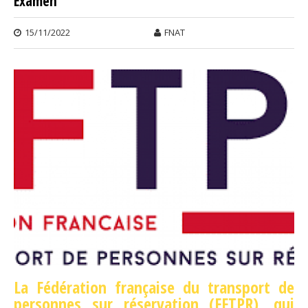
Examen
SOUT
POUR
15/11/2022
FNAT
SYST
DE S
DUR
L'AU
ET L'
2022-
La Fédération française du transport de
personnes sur réservation (FFTPR),
qui