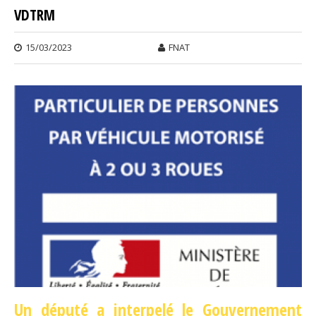
VDTRM
FIN D
L’IM
15/03/2023
FNAT
SYST
À NO
REPO
Un député a interpelé le Gouvernement