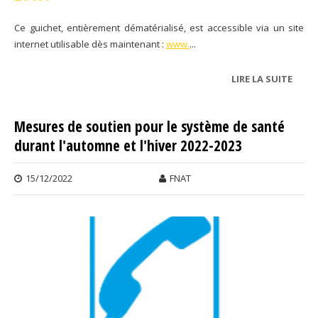
Ce guichet, entièrement dématérialisé, est accessible via un site
internet utilisable dès maintenant :
www.
...
LIRE LA SUITE
DE G
UNIQ
FORM
Mesures de soutien pour le système de santé
ET D
durant l'automne et l'hiver 2022-2023
REGI
NATI
DES
15/12/2022
FNAT
ENTR