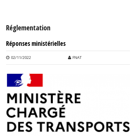
Vous êtes ici
Réglementation
Réponses ministérielles
Pages
02/11/2022
FNAT