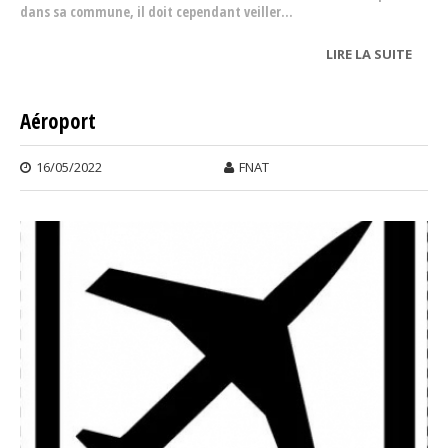
dans sa commune, il doit cependant veiller...
LIRE LA SUITE
DE
RÉGL
Aéroport
16/05/2022
FNAT