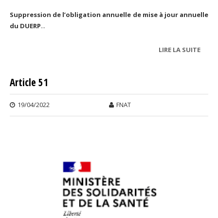
Suppression de l’obligation annuelle de mise à jour annuelle
du DUERP
...
LIRE LA SUITE
DE D
UNIQ
D’ÉV
Article 51
DES 
PROF
19/04/2022
FNAT
(DUE