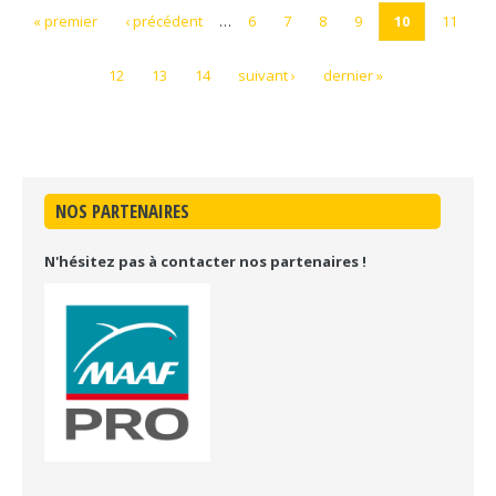
« premier
‹ précédent
…
6
7
8
9
10
11
12
13
14
suivant ›
dernier »
NOS PARTENAIRES
N'hésitez pas à contacter nos partenaires !