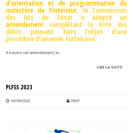
d’orientation et de programmation du
ministère de l’intérieur
, la Commission
des lois du Sénat a adopté un
amendement
complétant la liste des
délits pouvant faire l’objet d’une
procédure d’amende forfaitaire.
A travers cet amendement, le...
LIRE LA SUITE
DE A
FORF
DÉLI
PLFSS 2023
(AFD
30/09/2022
FNAT