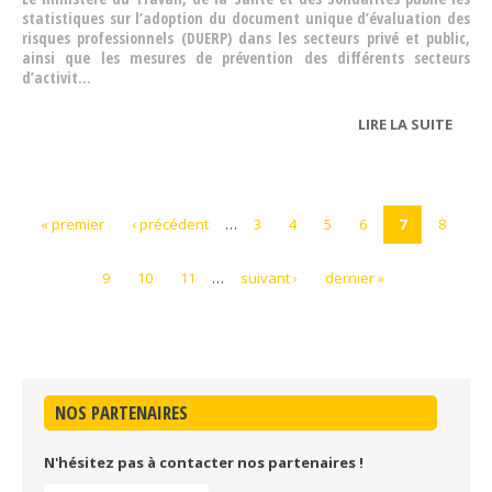
statistiques sur l’adoption du document unique d’évaluation des
risques professionnels (DUERP) dans les secteurs privé et public,
ainsi que les mesures de prévention des différents secteurs
d’activit
...
LIRE LA SUITE
DE
DUER
« premier
‹ précédent
…
3
4
5
6
7
8
9
10
11
…
suivant ›
dernier »
NOS PARTENAIRES
N'hésitez pas à contacter nos partenaires !