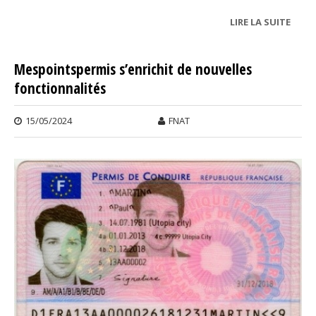
LIRE LA SUITE
DE LE
DES Y
DÉNO
Mespointspermis s’enrichit de nouvelles
UNE
fonctionnalités
CONC
DÉLO
PARI
15/05/2024
FNAT