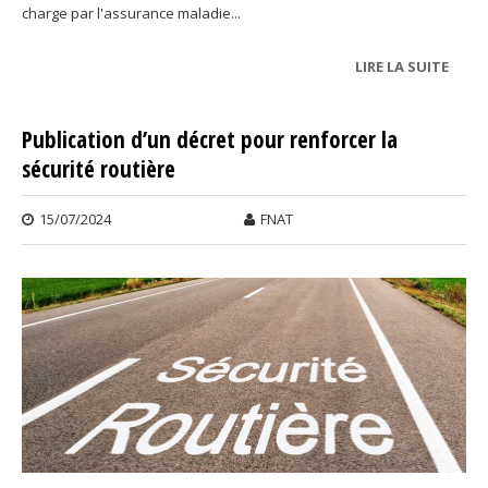
charge par l'assurance maladie...
LIRE LA SUITE
DE PR
D’INT
DE LA
Publication d’un décret pour renforcer la
PRES
sécurité routière
MÉDI
TRAN
15/07/2024
FNAT