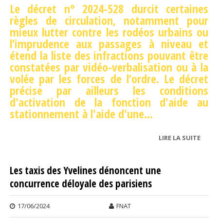
Le décret n° 2024-528 durcit certaines
règles de circulation, notamment pour
mieux lutter contre les rodéos urbains ou
l’imprudence aux passages à niveau et
étend la liste des infractions pouvant être
constatées par vidéo-verbalisation ou à la
volée par les forces de l’ordre. Le décret
précise par ailleurs les conditions
d'activation de la fonction d'aide au
stationnement à l'aide d'une
...
LIRE LA SUITE
DE
PUBL
D’UN
Les taxis des Yvelines dénoncent une
POU
concurrence déloyale des parisiens
RENF
LA SÉ
ROUT
17/06/2024
FNAT