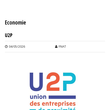
Vous êtes ici
Economie
U2P
Pages
04/05/2026
FNAT