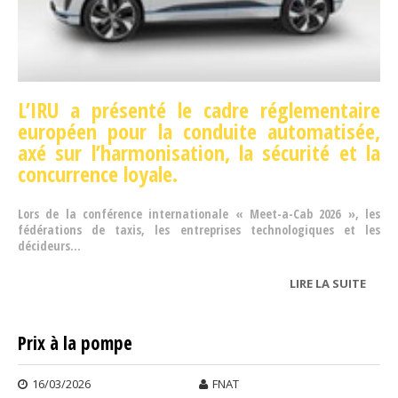
L’IRU a présenté le cadre réglementaire
européen
pour la conduite automatisée,
axé sur l’harmonisation, la sécurité et la
concurrence loyale.
Lors de la conférence internationale « Meet-a-Cab 2026 », les
fédérations de taxis, les entreprises technologiques et les
décideurs...
LIRE LA SUITE
DE L'
DES 
AUT
Prix à la pompe
EN E
16/03/2026
FNAT