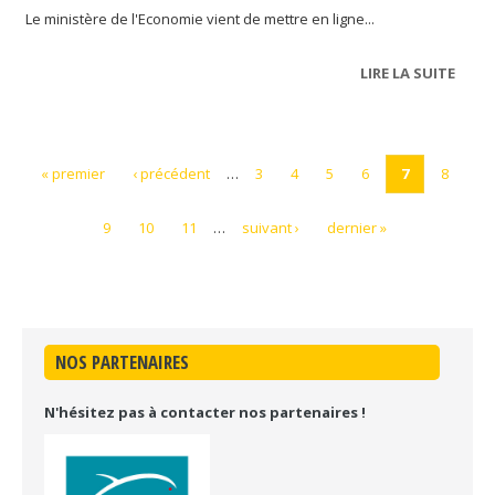
Le ministère de l'Economie vient de mettre en ligne...
LIRE LA SUITE
DE CR
UN SI
INTE
« premier
‹ précédent
…
3
4
5
6
7
8
9
10
11
…
suivant ›
dernier »
NOS PARTENAIRES
N'hésitez pas à contacter nos partenaires !