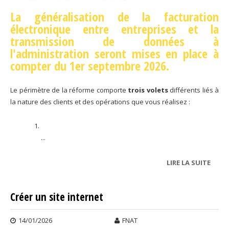
La généralisation de la facturation
électronique entre entreprises et la
transmission de données à
l'administration seront mises en place à
compter du 1er septembre 2026.
Le périmètre de la réforme comporte
trois volets
différents liés à
la nature des clients et des opérations que vous réalisez :
...
LIRE LA SUITE
DE LE
SUR 
FACT
Créer un site internet
ÉLEC
14/01/2026
FNAT